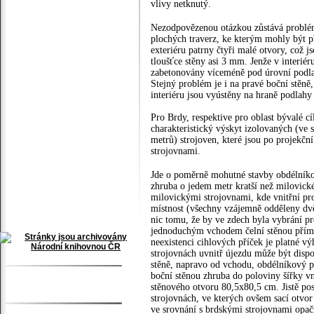
vlivy netknutý.
Nezodpovězenou otázkou zůstává problém
plochých traverz, ke kterým mohly být př
exteriéru patrny čtyři malé otvory, což
tloušťce stěny asi 3 mm. Jenže v interiér
zabetonovány víceméně pod úrovní podlah
Stejný problém je i na pravé boční stěně
interiéru jsou vyústěny na hraně podlahy 
Pro Brdy, respektive pro oblast bývalé cí
charakteristický výskyt izolovaných (ve 
metrů) strojoven, které jsou po projek
strojovnami.
Jde o poměrně mohutné stavby obdélník
zhruba o jedem metr kratší než milovické
milovickými strojovnami, kde vnitřní pro
místnost (všechny vzájemně odděleny dvě
nic tomu, že by ve zdech byla vybrání pr
jednoduchým vchodem čelní stěnou přímo
neexistenci cihlových příček je platné v
strojovnách uvnitř újezdu může být dispoz
stěně, napravo od vchodu, obdélníkový p
boční stěnou zhruba do poloviny šířky vn
stěnového otvoru 80,5x80,5 cm. Jistě pos
strojovnách, ve kterých ovšem sací otvor
ve srovnání s brdskými strojovnami opač