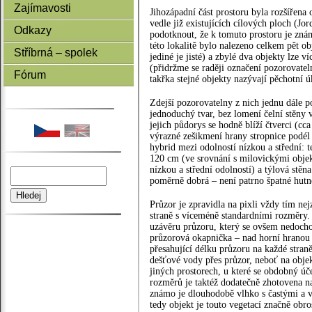
Zajímavosti
Jihozápadní část prostoru byla rozšířena 
vedle již existujících cílových ploch (J
Odkazy
podotknout, že k tomuto prostoru je zná
této lokalitě bylo nalezeno celkem pět ob
Stříbrná – spolek
jediné je jisté) a zbylé dva objekty lze 
(přidržme se raději označení pozorovatelna
Fórum
takřka stejné objekty nazývají pěchotní ú
Zdejší pozorovatelny z nich jednu dále p
jednoduchý tvar, bez lomení čelní stěny 
jejich půdorys se hodně blíží čtverci (cc
výrazné zešikmení hrany stropnice podél t
hybrid mezi odolností nízkou a střední: 
120 cm (ve srovnání s milovickými objek
nízkou a střední odolností) a týlová stěn
poměrně dobrá – není patrno špatné hutn
Průzor je zpravidla na pixli vždy tím ne
straně s víceméně standardními rozměry. 
uzávěru průzoru, který se ovšem nedocho
průzorová okapnička – nad horní hranou
přesahující délku průzoru na každé stran
dešťové vody přes průzor, neboť na objek
jiných prostorech, u které se obdobný úč
rozměrů je taktéž dodatečně zhotovena na
známo je dlouhodobě vlhko s častými a v
tedy objekt je touto vegetací značně obr