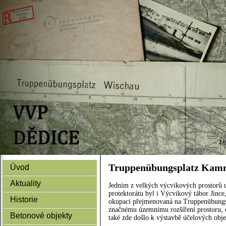
Truppenübungsplatz Kamm
Úvod
Aktuality
Jedním z velkých výcvikových prostorů
protektorátu byl i Výcvikový tábor Jince
Historie
okupaci přejmenovaná na Truppenübungs
značnému územnímu rozšíření prostoru, c
Betonové objekty
také zde došlo k výstavbě účelových obje