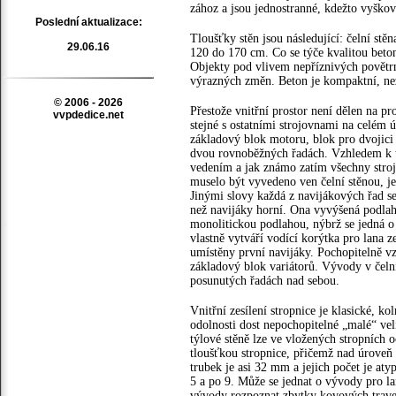
zához a jsou jednostranné, kdežto vyškov
Poslední aktualizace:
Tloušťky stěn jsou následující: čelní st
29.06.16
120 do 170 cm. Co se týče kvalitou beton
Objekty pod vlivem nepříznivých povětrn
výrazných změn. Beton je kompaktní, ne
© 2006 - 2026
Přestože vnitřní prostor není dělen na pr
vvpdedice.net
stejné s ostatními strojovnami na celém 
základový blok motoru, blok pro dvojici
dvou rovnoběžných řadách. Vzhledem k t
vedením a jak známo zatím všechny stro
muselo být vyvedeno ven čelní stěnou, j
Jinými slovy každá z navijákových řad se
než navijáky horní. Ona vyvýšená podlaha
monolitickou podlahou, nýbrž se jedná o 
vlastně vytváří vodící korýtka pro lana 
umístěny první navijáky. Pochopitelně 
základový blok variátorů. Vývody v čeln
posunutých řadách nad sebou.
Vnitřní zesílení stropnice je klasické, ko
odolnosti dost nepochopitelné „malé“ vel
týlové stěně lze ve vložených stropních 
tloušťkou stropnice, přičemž nad úroveň 
trubek je asi 32 mm a jejich počet je a
5 a po 9. Může se jednat o vývody pro la
vývody rozpoznat zbytky kovových traver